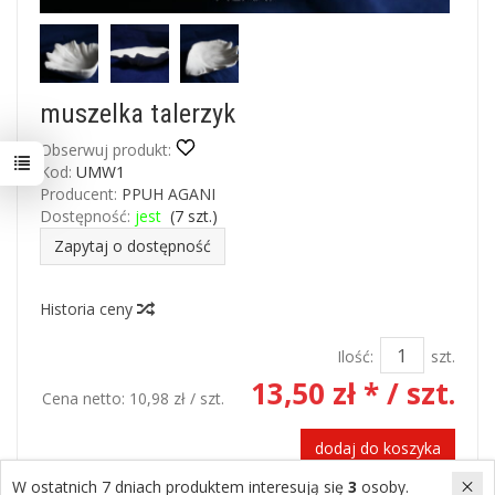
muszelka talerzyk
Obserwuj produkt:
Kod:
UMW1
Producent:
PPUH AGANI
Dostępność:
jest
(
7
szt.)
Zapytaj o dostępność
Historia ceny
Ilość:
szt.
13,50 zł *
/ szt.
Cena netto:
10,98 zł
/ szt.
dodaj do koszyka
W ostatnich 7 dniach produktem interesują się
3
osoby.