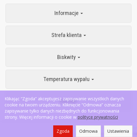
Informacje
Strefa klienta
Biskwity
Temperatura wypału
Klikając “Zgoda” akceptujesz zapisywanie wszystkich danych
Kontakt
cookie na twoim urządzeniu. Kliknięcie “Odmowa” oznacza
zapisywanie tylko danych niezbędnych do funkcjonowania
strony. Więcej informacji o cookie w
polityce prywatności
.
*) brutto +
koszty dostawy
Zgoda
Odmowa
Ustawienia
Sklep internetowy SOTESHOP AI