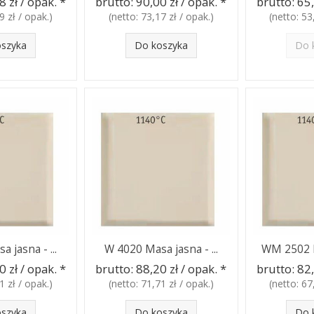
8 zł / opak.
*
brutto:
90,00 zł / opak.
*
brutto:
65,
9 zł / opak.
)
(netto:
73,17 zł / opak.
)
(netto:
53
oszyka
Do koszyka
Do 
 jasna - ...
W 4020 Masa jasna - ...
WM 2502 M
0 zł / opak.
*
brutto:
88,20 zł / opak.
*
brutto:
82,
1 zł / opak.
)
(netto:
71,71 zł / opak.
)
(netto:
67
oszyka
Do koszyka
Do 