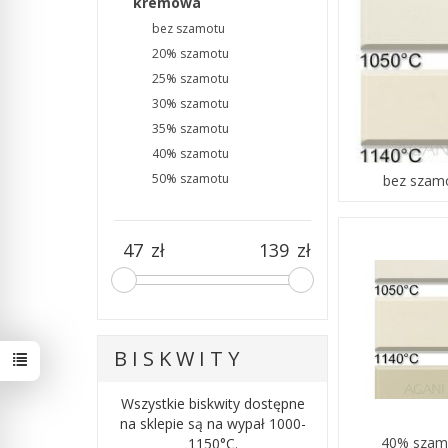
kremowa
bez szamotu
20% szamotu
25% szamotu
30% szamotu
35% szamotu
40% szamotu
50% szamotu
bez szam
zł
zł
B I S K W I T Y
Wszystkie biskwity dostępne
na sklepie są na wypał 1000-
40% szam
1150°C.