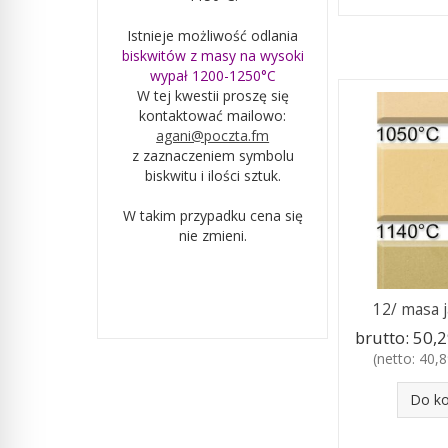
Istnieje możliwość odlania
biskwitów z masy na wysoki
wypał 1200-1250°C
W tej kwestii proszę się
kontaktować mailowo:
agani@poczta.fm
z zaznaczeniem symbolu
biskwitu i ilości sztuk.
W takim przypadku cena się
nie zmieni.
12/ masa ja
brutto:
50,2
(netto:
40,8
Do k