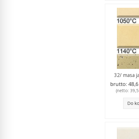
32/ masa ja
brutto:
48,6
(netto:
39,5
Do k