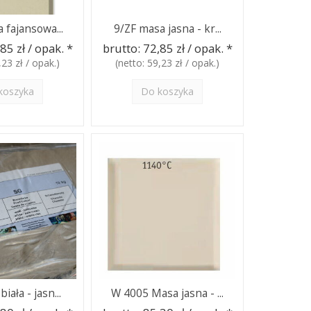
 fajansowa...
9/ZF masa jasna - kr...
85 zł / opak.
*
brutto:
72,85 zł / opak.
*
,23 zł / opak.
)
(netto:
59,23 zł / opak.
)
koszyka
Do koszyka
iała - jasn...
W 4005 Masa jasna - ...