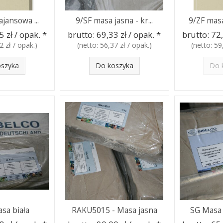
ajansowa ...
9/SF masa jasna - kr...
9/ZF masa
5 zł / opak.
*
brutto:
69,33 zł / opak.
*
brutto:
72,
2 zł / opak.
)
(netto:
56,37 zł / opak.
)
(netto:
59
oszyka
Do koszyka
Do 
sa biała
RAKU5015 - Masa jasna
SG Masa b