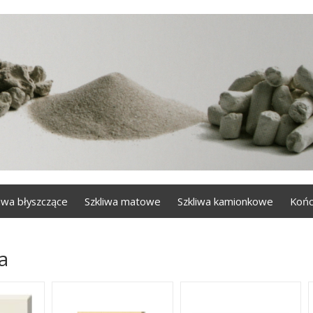
liwa błyszczące
Szkliwa matowe
Szkliwa kamionkowe
Końc
a