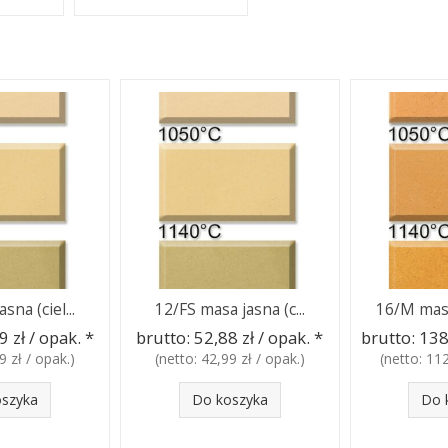
sna (ciel...
12/FS masa jasna (c...
16/M masa
9 zł / opak.
*
brutto:
52,88 zł / opak.
*
brutto:
138
9 zł / opak.
)
(netto:
42,99 zł / opak.
)
(netto:
112
oszyka
Do koszyka
Do 