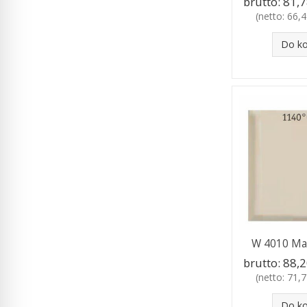
brutto:
81,7
(netto:
66,4
Do k
W 4010 Masa
brutto:
88,2
(netto:
71,7
Do k