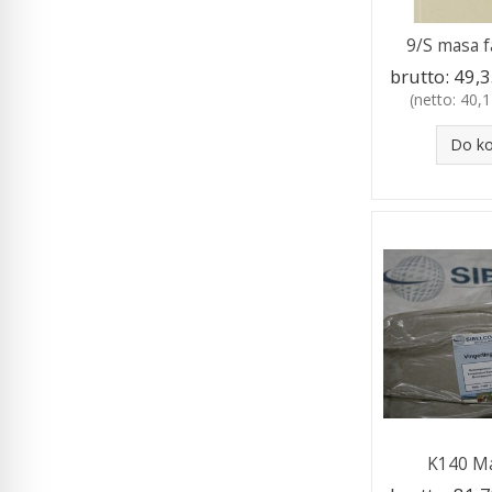
9/S masa f
brutto:
49,3
(netto:
40,1
Do k
K140 Ma