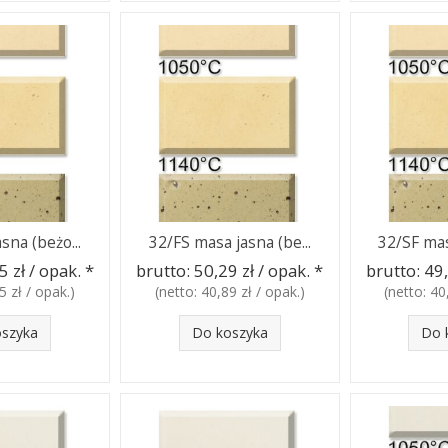
sna (beżo...
32/FS masa jasna (be...
32/SF mas
5 zł / opak.
*
brutto:
50,29 zł / opak.
*
brutto:
49,
5 zł / opak.
)
(netto:
40,89 zł / opak.
)
(netto:
40
oszyka
Do koszyka
Do 