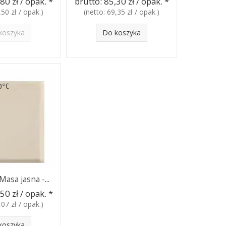
80 zł / opak.
*
brutto:
85,30 zł / opak.
*
,50 zł / opak.
)
(netto:
69,35 zł / opak.
)
koszyka
Do koszyka
asa jasna -...
50 zł / opak.
*
,07 zł / opak.
)
koszyka