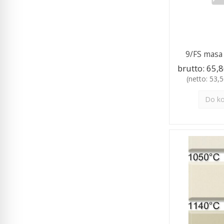
9/FS masa j
brutto:
65,8
(netto:
53,5
Do k