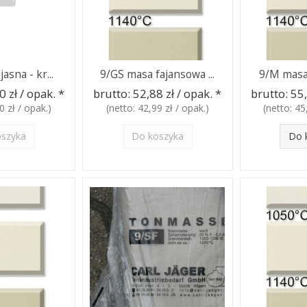
asna - kr...
9/GS masa fajansowa ...
9/M masa 
0 zł / opak.
*
brutto:
52,88 zł / opak.
*
brutto:
55,
0 zł / opak.
)
(netto:
42,99 zł / opak.
)
(netto:
45
oszyka
Do koszyka
Do 