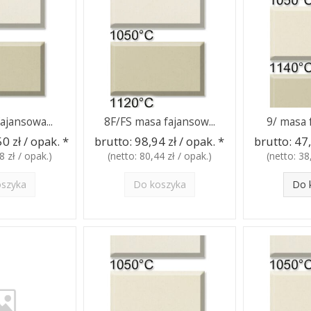
ajansowa...
8F/FS masa fajansow...
9/ masa f
0 zł / opak.
*
brutto:
98,94 zł / opak.
*
brutto:
47,
8 zł / opak.
)
(netto:
80,44 zł / opak.
)
(netto:
38
oszyka
Do koszyka
Do 