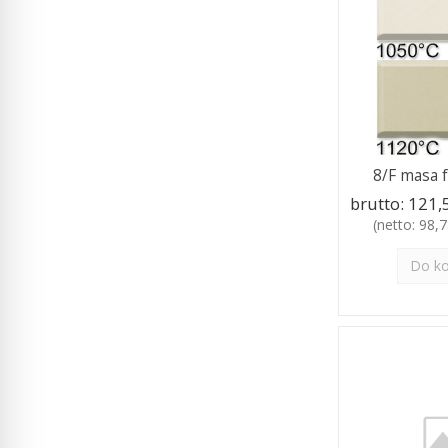
8/F masa f
brutto:
121,5
(netto:
98,7
Do k