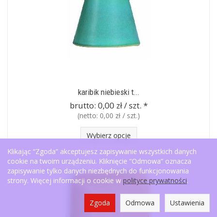
karibik niebieski t...
brutto:
0,00 zł / szt.
*
(netto:
0,00 zł / szt.
)
Wybierz opcje
Klikając “Zgoda” akceptujesz zapisywanie wszystkich danych
cookie na twoim urządzeniu. Kliknięcie “Odmowa” oznacza
zapisywanie tylko danych niezbędnych do funkcjonowania
strony. Więcej informacji o cookie w
polityce prywatności
.
Zgoda
Odmowa
Ustawienia