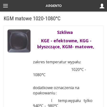
KGM matowe 1020-1080°C
Szkliwa
KGE - efektowne, KGG -
błyszczące, KGM- matowe,
zakres temperatur wypału:
1020°C -
1080°C
dodatkowe oznaczenia na
opakowaniu :
I temp.wypału
tylko
940°C - 980°C