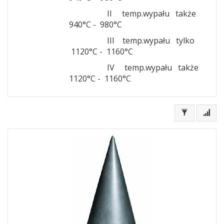
II temp.wypału także
940°C - 980°C
III temp.wypału tylko
1120°C - 1160°C
IV temp.wypału
także
1120°C - 1160°C