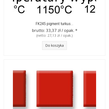
FK245 pigment turkus...
brutto:
33,37 zł / opak.
*
(netto:
27,13 zł / opak.
)
Do koszyka