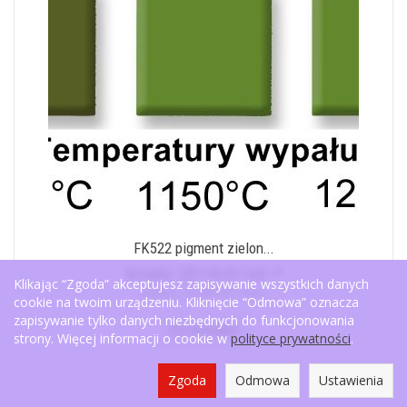
FK522 pigment zielon...
brutto:
29,14 zł / szt.
*
Klikając “Zgoda” akceptujesz zapisywanie wszystkich danych
(netto:
23,69 zł / szt.
)
cookie na twoim urządzeniu. Kliknięcie “Odmowa” oznacza
zapisywanie tylko danych niezbędnych do funkcjonowania
Do koszyka
strony. Więcej informacji o cookie w
polityce prywatności
.
Zgoda
Odmowa
Ustawienia