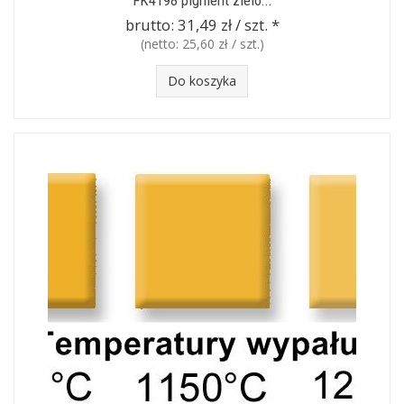
FK4198 pigment zielo...
brutto:
31,49 zł / szt.
*
(netto:
25,60 zł / szt.
)
Do koszyka