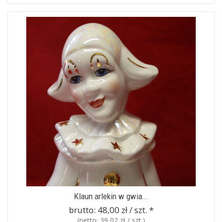
Klaun arlekin w gwia...
brutto:
48,00 zł / szt.
*
(netto:
39,02 zł / szt.
)