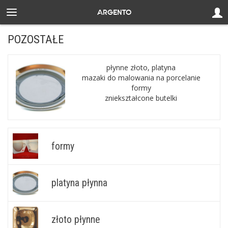
POZOSTAŁE
płynne złoto, platyna
mazaki do malowania na porcelanie
formy
zniekształcone butelki
formy
platyna płynna
złoto płynne