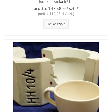
forma filiżanka h7 f...
brutto:
147,58 zł / szt.
*
(netto:
119,98 zł / szt.
)
Do koszyka