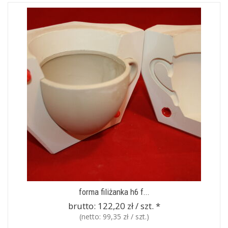
forma filiżanka h6 f...
brutto:
122,20 zł / szt.
*
(netto:
99,35 zł / szt.
)