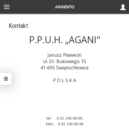
Kontakt
P.P.U.H. „AGANI"
Janusz Pławecki
ul. Dr. Bukowego 15
41-605 Świętochłowice
P O L S K A
tel.
0-32 245-60-99,
faks 0-32 245-60-99