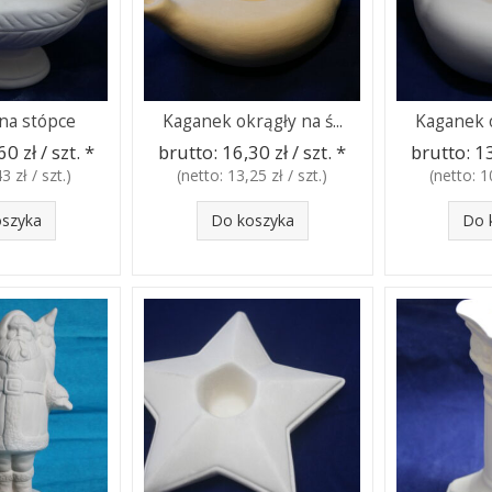
na stópce
Kaganek okrągły na ś...
Kaganek o
0 zł / szt.
*
brutto:
16,30 zł / szt.
*
brutto:
13
3 zł / szt.
)
(netto:
13,25 zł / szt.
)
(netto:
1
oszyka
Do koszyka
Do 