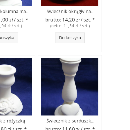
 kolumna ma...
Świecznik okrągły na...
,00 zł / szt.
*
brutto:
14,20 zł / szt.
*
,94 zł / szt.
)
(netto:
11,54 zł / szt.
)
koszyka
Do koszyka
k z różyczką
Świecznik z serduszk...
,80 zł / szt.
*
brutto:
11,60 zł / szt.
*