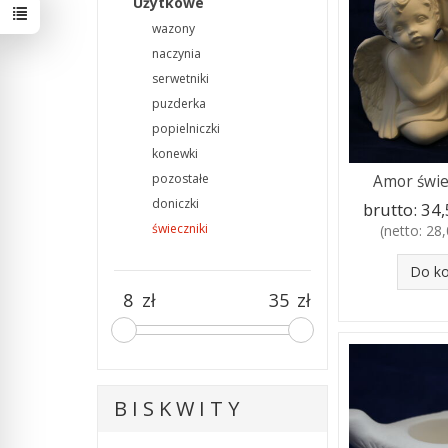
Użytkowe
wazony
naczynia
serwetniki
puzderka
popielniczki
konewki
pozostałe
Amor świe
doniczki
brutto:
34,5
świeczniki
(netto:
28,
Do k
zł
zł
B I S K W I T Y