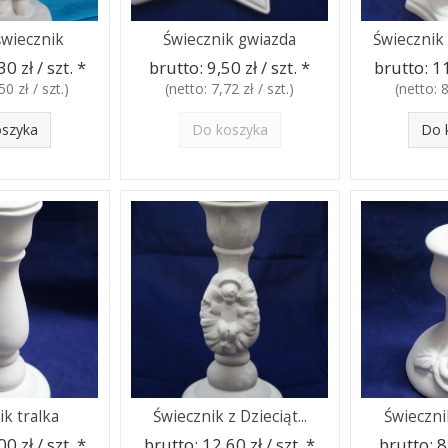
świecznik
Świecznik gwiazda
Świecznik
0 zł / szt.
*
brutto:
9,50 zł / szt.
*
brutto:
11
50 zł / szt.
)
(netto:
7,72 zł / szt.
)
(netto:
8
oszyka
Do koszyka
Do 
ik tralka
Świecznik z Dzieciąt...
Świeczni
0 zł / szt.
*
brutto:
12,60 zł / szt.
*
brutto:
8