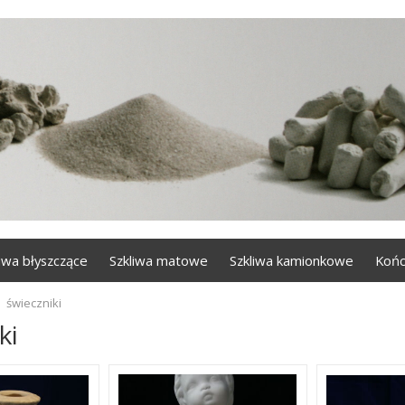
liwa błyszczące
Szkliwa matowe
Szkliwa kamionkowe
Końc
świeczniki
ki