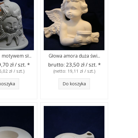
motywem sł...
Głowa amora duża świ...
,70 zł / szt.
*
brutto:
23,50 zł / szt.
*
6,02 zł / szt.
)
(netto:
19,11 zł / szt.
)
koszyka
Do koszyka