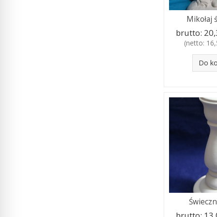
Mikołaj 
brutto:
20,3
(netto:
16,
Do k
Świeczn
brutto:
13,0