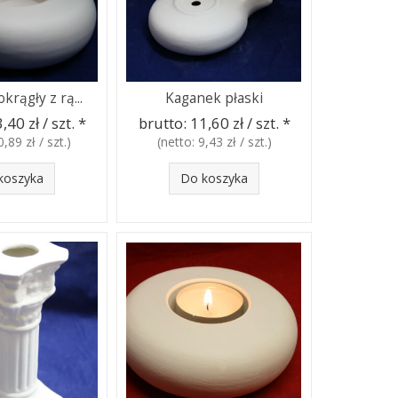
krągły z rą...
Kaganek płaski
,40 zł / szt.
*
brutto:
11,60 zł / szt.
*
0,89 zł / szt.
)
(netto:
9,43 zł / szt.
)
koszyka
Do koszyka