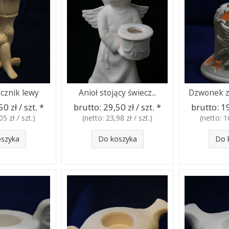
cznik lewy
Anioł stojący świecz...
Dzwonek z 
0 zł / szt.
*
brutto:
29,50 zł / szt.
*
brutto:
19
05 zł / szt.
)
(netto:
23,98 zł / szt.
)
(netto:
1
oszyka
Do koszyka
Do 