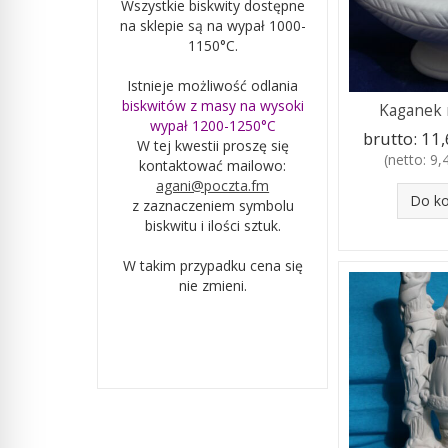
Wszystkie biskwity dostępne
na sklepie są na wypał 1000-
1150°C.
Istnieje możliwość odlania
biskwitów z masy na wysoki
Kaganek 
wypał 1200-1250°C
brutto:
11,6
W tej kwestii proszę się
(netto:
9,4
kontaktować mailowo:
agani@poczta.fm
Do k
z zaznaczeniem symbolu
biskwitu i ilości sztuk.
W takim przypadku cena się
nie zmieni.