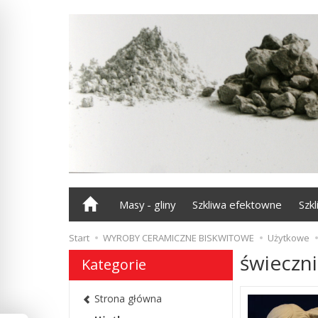
Masy - gliny
Szkliwa efektowne
Szk
Start
WYROBY CERAMICZNE BISKWITOWE
Użytkowe
świeczni
Kategorie
Strona główna