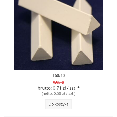
T50/10
0,85 zł
brutto:
0,71 zł / szt.
*
(netto:
0,58 zł / szt.
)
Do koszyka