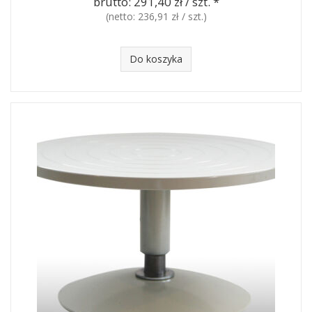
brutto:
291,40 zł / szt.
*
(netto:
236,91 zł / szt.
)
Do koszyka