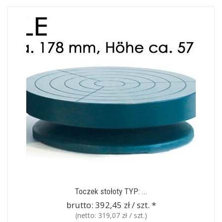
Toczek stołoty TYP: ...
brutto:
392,45 zł / szt.
*
(netto:
319,07 zł / szt.
)