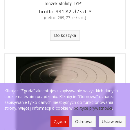
Toczek stołoty TYP: ...
brutto:
331,82 zł / szt.
*
(netto:
269,77 zł / szt.
)
Do koszyka
Klikając “Zgoda” akceptujesz zapisywanie wszystkich danych
cookie na twoim urządzeniu. Kliknięcie “Odmowa” oznacza
zapisywanie tylko danych niezbędnych do funkcjonowania
strony. Więcej informacji o cookie w
polityce prywatności
.
Zgoda
Odmowa
Ustawienia