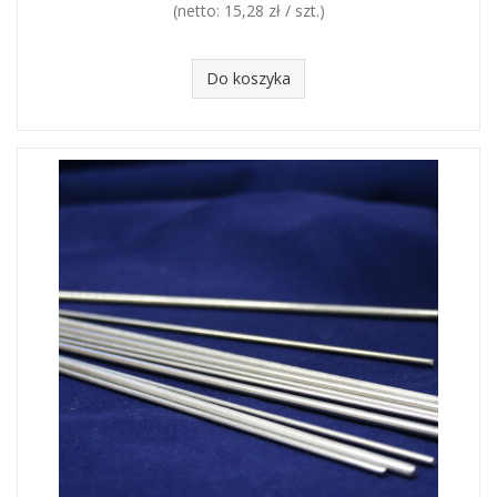
(netto:
15,28 zł / szt.
)
Do koszyka