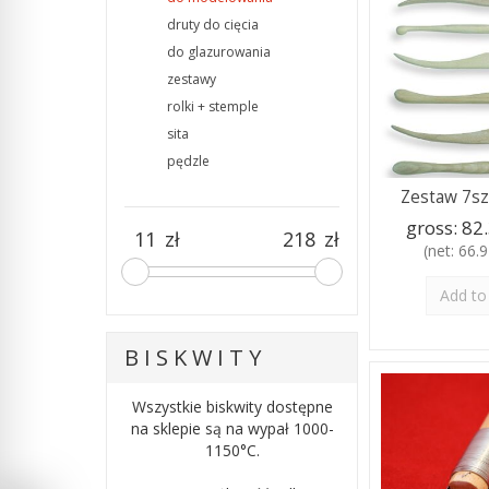
druty do cięcia
do glazurowania
zestawy
rolki + stemple
sita
pędzle
Zestaw 7szt
gross:
82.
zł
zł
(net:
66.94
Add to
B I S K W I T Y
Wszystkie biskwity dostępne
na sklepie są na wypał 1000-
1150°C.