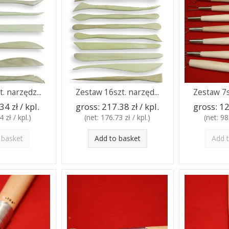
. narzędz...
Zestaw 16szt. narzęd...
Zestaw 7s
34 zł / kpl.
gross:
217.38 zł / kpl.
gross:
12
 zł / kpl.
)
(net:
176.73 zł / kpl.
)
(net:
98.
 basket
Add to basket
Add 