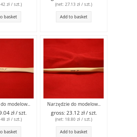
42 zł / szt.
)
(net:
27.13 zł / szt.
)
to basket
Add to basket
 do modelow...
Narzędzie do modelow...
9.04 zł / szt.
gross:
23.12 zł / szt.
48 zł / szt.
)
(net:
18.80 zł / szt.
)
to basket
Add to basket