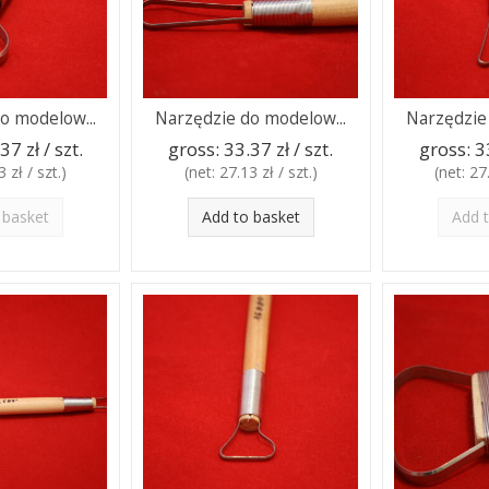
o modelow...
Narzędzie do modelow...
Narzędzie
37 zł / szt.
gross:
33.37 zł / szt.
gross:
3
 zł / szt.
)
(net:
27.13 zł / szt.
)
(net:
27.
 basket
Add to basket
Add 