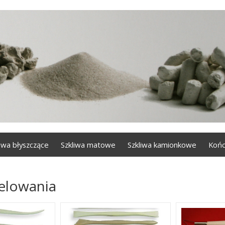
liwa błyszczące
Szkliwa matowe
Szkliwa kamionkowe
Końc
elowania