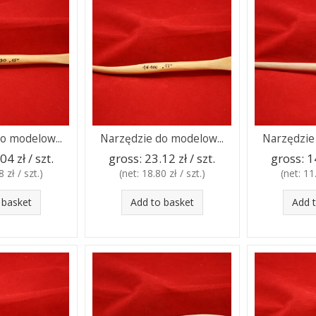
o modelow...
Narzędzie do modelow...
Narzędzie
04 zł / szt.
gross:
23.12 zł / szt.
gross:
1
 zł / szt.
)
(net:
18.80 zł / szt.
)
(net:
11.
 basket
Add to basket
Add 