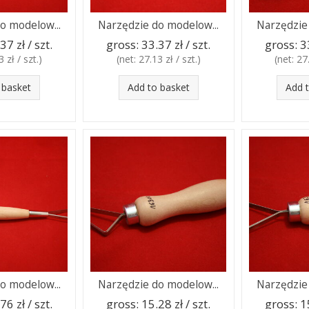
o modelow...
Narzędzie do modelow...
Narzędzie
37 zł / szt.
gross:
33.37 zł / szt.
gross:
3
 zł / szt.
)
(net:
27.13 zł / szt.
)
(net:
27.
 basket
Add to basket
Add 
o modelow...
Narzędzie do modelow...
Narzędzie
76 zł / szt.
gross:
15.28 zł / szt.
gross:
1