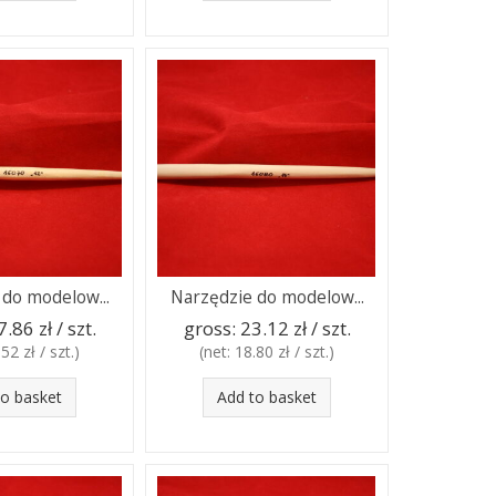
 do modelow...
Narzędzie do modelow...
7.86 zł / szt.
gross:
23.12 zł / szt.
52 zł / szt.
)
(net:
18.80 zł / szt.
)
to basket
Add to basket