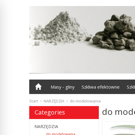
Masy - gliny
Szkliwa efektowne
Szk
Start
NARZĘDZIA
do modelowania
do mod
Categories
NARZĘDZIA
do modelowania