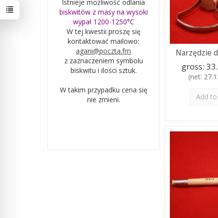
Istnieje możliwość odlania
biskwitów z masy na wysoki
wypał 1200-1250°C
W tej kwestii proszę się
kontaktować mailowo:
agani@poczta.fm
Narzędzie d
z zaznaczeniem symbolu
gross:
33.
biskwitu i ilości sztuk.
(net:
27.13
W takim przypadku cena się
Add to
nie zmieni.