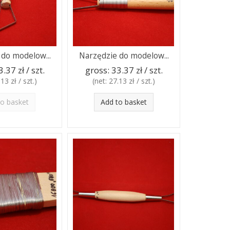
 do modelow...
Narzędzie do modelow...
3.37 zł / szt.
gross:
33.37 zł / szt.
13 zł / szt.
)
(net:
27.13 zł / szt.
)
to basket
Add to basket