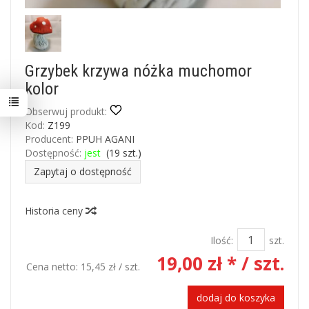
Grzybek krzywa nóżka muchomor
kolor
Obserwuj produkt:
Kod:
Z199
Producent:
PPUH AGANI
Dostępność:
jest
(
19
szt.)
Zapytaj o dostępność
Historia ceny
Ilość:
szt.
19,00 zł *
/ szt.
Cena netto:
15,45 zł
/ szt.
dodaj do koszyka