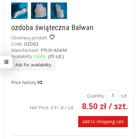
ozdoba świąteczna Bałwan
Obserwuj produkt:
Code:
OZD02
Manufacturer:
PPUH AGANI
Availability:
Exists
(
35
szt.)
Ask for availability
Price history
Quantity:
szt.
8.50 zł
/ szt.
Net Price:
6.91 zł
/ szt.
add to shopping cart