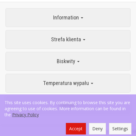
Information
Strefa klienta
Biskwity
Temperatura wypału
This site uses cookies. By continuing to browse this site you are
Contact
agreeing to use of cookies. More information can be found in
the
Privacy Policy
.
Accept
Deny
Settings
Powered by
SOTESHOP AI