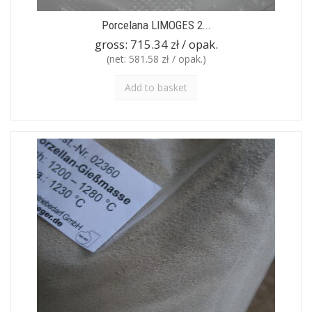
Porcelana LIMOGES 2...
gross:
715.34 zł / opak.
(net:
581.58 zł / opak.
)
Add to basket