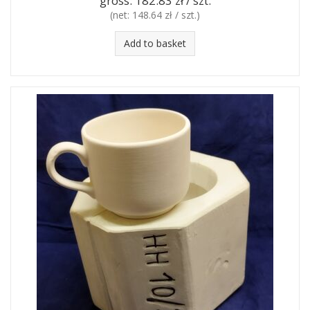
gross:
182.83 zł / szt.
(net:
148.64 zł / szt.
)
Add to basket