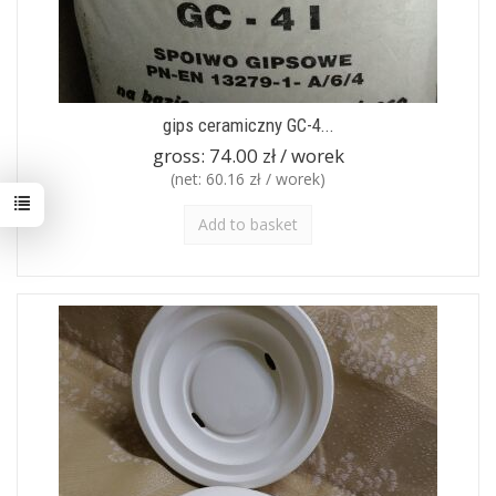
gips ceramiczny GC-4...
gross:
74.00 zł / worek
(net:
60.16 zł / worek
)
Add to basket