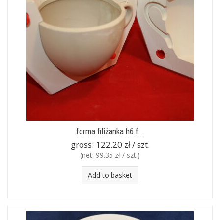
forma filiżanka h6 f...
gross:
122.20 zł / szt.
(net:
99.35 zł / szt.
)
Add to basket