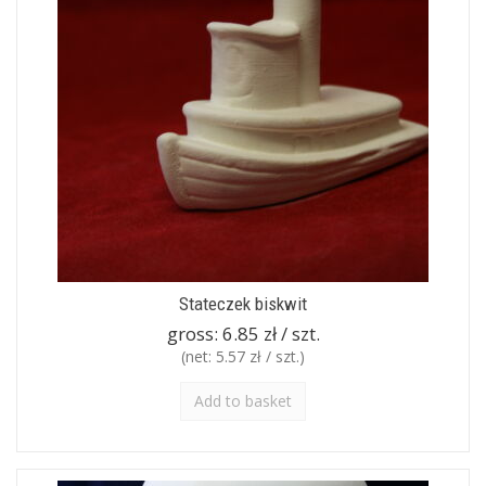
Stateczek biskwit
gross:
6.85 zł / szt.
(net:
5.57 zł / szt.
)
Add to basket