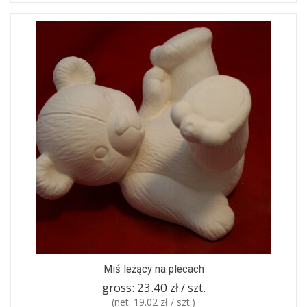
Miś leżący na plecach
gross:
23.40 zł / szt.
(net:
19.02 zł / szt.
)