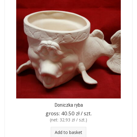
Doniczka ryba
gross:
40.50 zł / szt.
(net:
32.93 zł / szt.
)
Add to basket