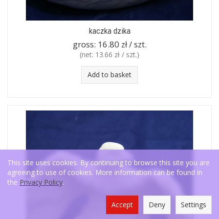
kaczka dzika
gross:
16.80 zł / szt.
(net:
13.66 zł / szt.
)
Add to basket
This site uses cookies. By continuing to browse this site you are
agreeing to use of cookies. More information can be found in
the
Privacy Policy
.
Accept
Deny
Settings