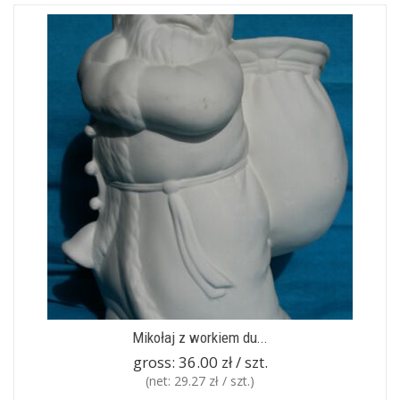
Mikołaj z workiem du...
gross:
36.00 zł / szt.
(net:
29.27 zł / szt.
)