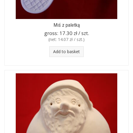
Miś z paletką
gross:
17.30 zł / szt.
(net:
14.07 zł / szt.
)
Add to basket