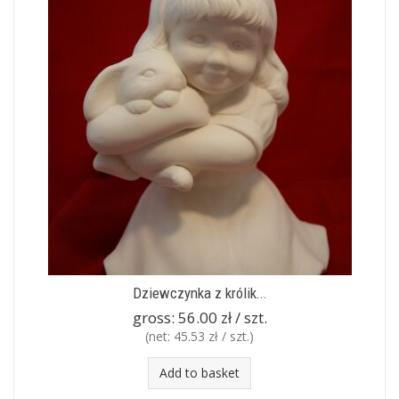
Dziewczynka z królik...
gross:
56.00 zł / szt.
(net:
45.53 zł / szt.
)
Add to basket