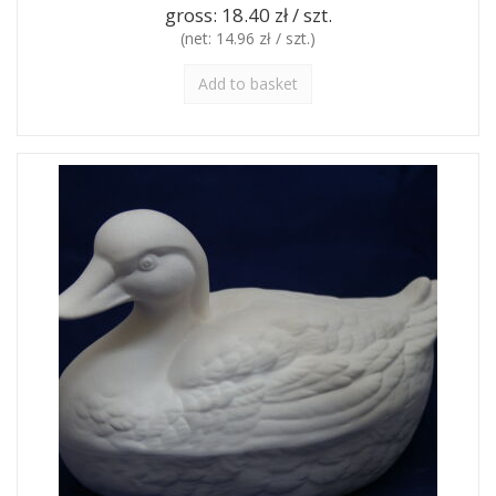
gross:
18.40 zł / szt.
(net:
14.96 zł / szt.
)
Add to basket