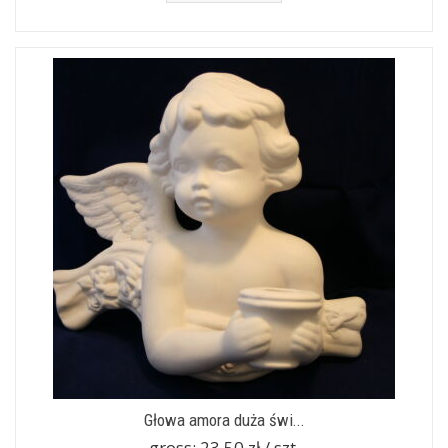
Głowa amora duża świ...
gross:
23.50 zł / szt.