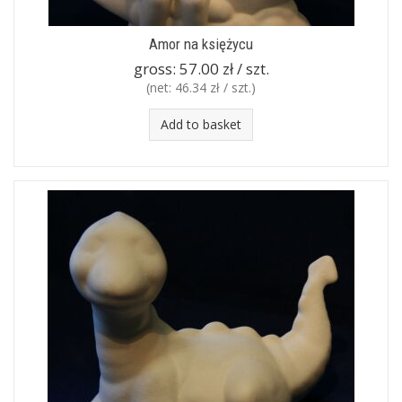
Amor na księżycu
gross:
57.00 zł / szt.
(net:
46.34 zł / szt.
)
Add to basket