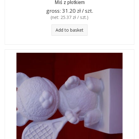
Miś z płotkiem
gross:
31.20 zł / szt.
(net:
25.37 zł / szt.
)
Add to basket