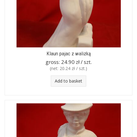
Klaun pajac z walizką
gross:
24.90 zł / szt.
(net:
20.24 zł / szt.
)
Add to basket