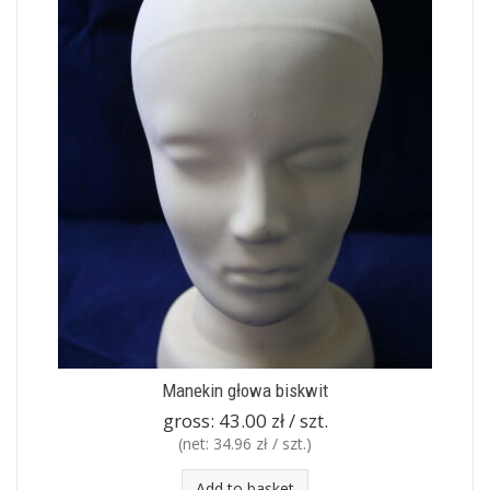
Manekin głowa biskwit
gross:
43.00 zł / szt.
(net:
34.96 zł / szt.
)
Add to basket