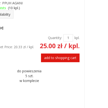
:
PPUH AGANI
ists
(
10
kpl.)
lability
Quantity:
kpl.
25.00 zł
/ kpl.
et Price:
20.33 zł
/ kpl.
add to shopping cart
do powieszenia
5 szt.
w komplecie