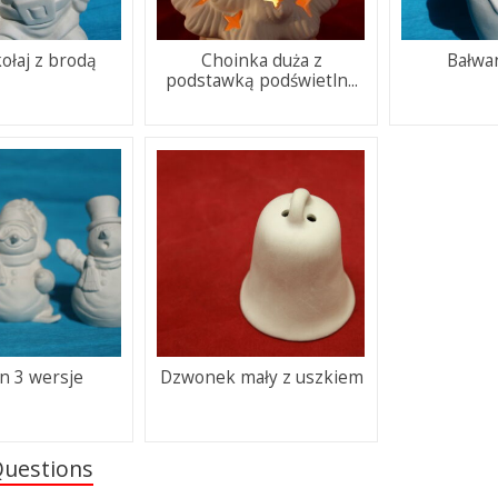
ołaj z brodą
Choinka duża z
Bałwan
podstawką podświetln...
n 3 wersje
Dzwonek mały z uszkiem
Questions