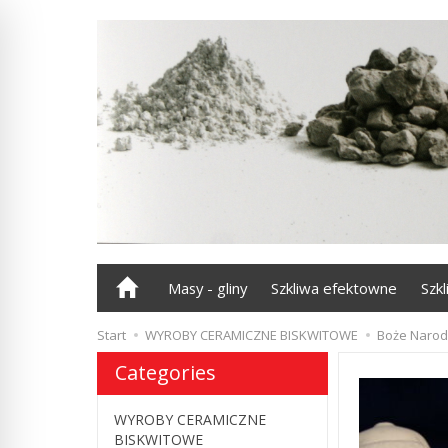
Masy - gliny
Szkliwa efektowne
Szk
Start
WYROBY CERAMICZNE BISKWITOWE
Boże Narod
Categories
WYROBY CERAMICZNE
BISKWITOWE