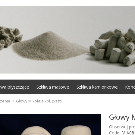
liwa błyszczące
Szkliwa matowe
Szkliwa kamionkowe
Końc
zenie
Głowy Mikołaja kpl. (5szt)
Głowy Mi
Obserwuj pro
Code:
MIK08