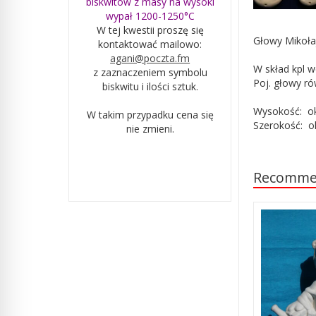
biskwitów z masy na wysoki
wypał 1200-1250°C
W tej kwestii proszę się
Głowy Mikoła
kontaktować mailowo:
agani@poczta.fm
W skład kpl w
z zaznaczeniem symbolu
Poj. głowy r
biskwitu i ilości sztuk.
Wysokość: o
W takim przypadku cena się
Szerokość: o
nie zmieni.
Recomme