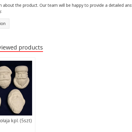
n about the product. Our team will be happy to provide a detailed an
y.
ion
viewed products
łaja kpl. (5szt)