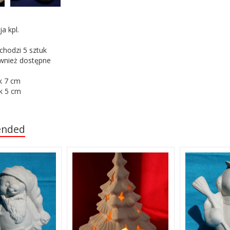
ja kpl.
chodzi 5 sztuk
ównież dostępne
k 7 cm
k 5 cm
nded