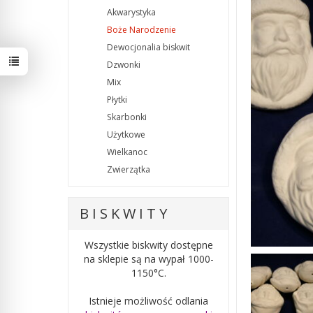
Akwarystyka
Boże Narodzenie
Dewocjonalia biskwit
Dzwonki
Mix
Płytki
Skarbonki
Użytkowe
Wielkanoc
Zwierzątka
B I S K W I T Y
Wszystkie biskwity dostępne
na sklepie są na wypał 1000-
1150°C.
Istnieje możliwość odlania