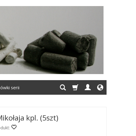
ówki serii
kołaja kpl. (5szt)
dukt: