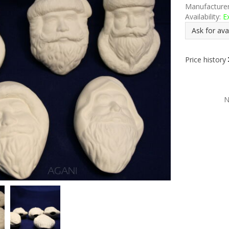
Manufacturer
Availability:
Ex
Ask for avai
Price history
N