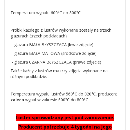
Temperatura wypału 600°C do 800°C
Próbki każdego z lustrów wykonane zostały na trzech
glazurach (trzech podkładach):
- glazura BIAŁA BŁYSZCZĄCA (lewe zdjęcie)
- glazura BIAŁA MATOWA (środkowe zdjęcie)
- glazura CZARNA BŁYSZCZĄCA (prawe zdjęcie)
Także każdy z lustrów ma trzy zdjęcia wykonane na
różnym podkładzie.
Temperatura wypału lustrów 560°C do 820°C, producent
zaleca
wypał w zakresie 600°C do 800°C.
Luster sprowadzany jest pod zamówienie.
Producent potrzebuje 4 tygodni na jego