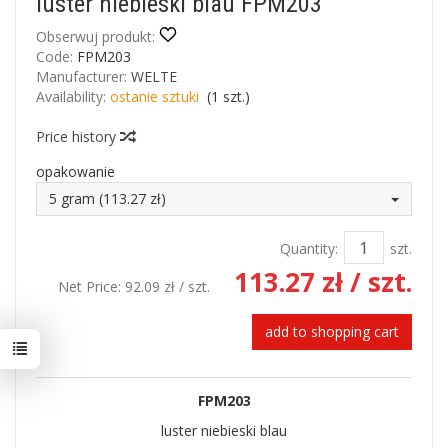
luster niebieski blau FPM203
Obserwuj produkt:
Code:
FPM203
Manufacturer:
WELTE
Availability:
ostanie sztuki
(
1
szt.)
Price history
opakowanie
5 gram (113.27 zł)
Quantity:
szt.
113.27 zł
/ szt.
Net Price:
92.09 zł
/ szt.
add to shopping cart
FPM203
luster niebieski blau