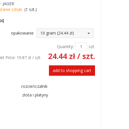
:
JAGER
stanie sztuki
(
1
szt.)
opakowanie
10 gram (24.44 zł)
Quantity:
szt.
24.44 zł
/ szt.
et Price:
19.87 zł
/ szt.
add to shopping cart
rozcieńczalnik
złota i platyny