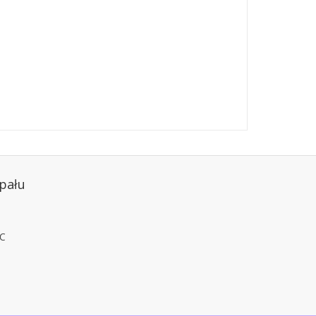
pału
°C