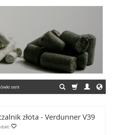
ówki serii
czalnik złota - Verdunner V39
dukt: