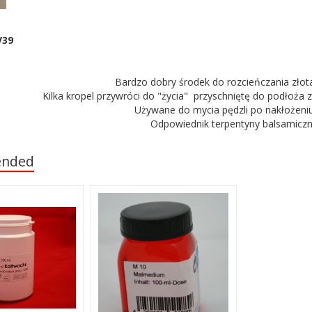
V39
Bardzo dobry środek do rozcieńczania złota
Kilka kropel przywróci do "życia" przyschniętę do podłoża 
Używane do mycia pędzli po nakłożeniu
Odpowiednik terpentyny balsamiczn
nded