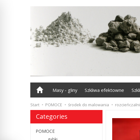
Masy - gliny
Szkliwa efektowne
Szk
Start
POMOCE
środek do malowania
rozcieńczalni
Categories
POMOCE
gąbki