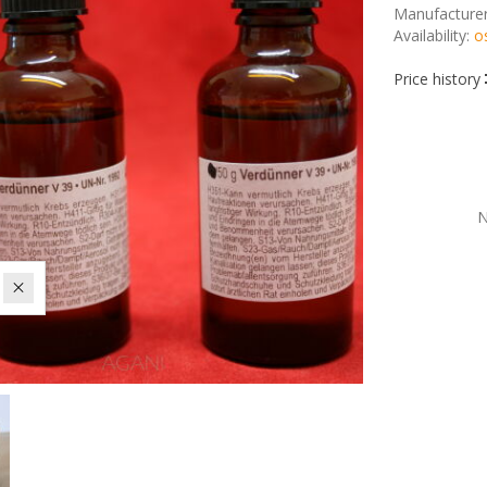
Manufacturer
Availability:
o
Price history
N