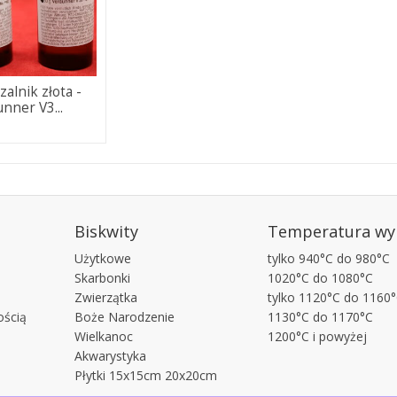
zalnik złota -
nner V3...
Biskwity
Temperatura wy
Użytkowe
tylko 940°C do 980°C
Skarbonki
1020°C do 1080°C
Zwierzątka
tylko 1120°C do 1160
ością
Boże Narodzenie
1130°C do 1170°C
Wielkanoc
1200°C i powyżej
Akwarystyka
Płytki 15x15cm 20x20cm