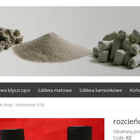
liwa błyszczące
Szkliwa matowe
Szkliwa kamionkowe
Końc
k złota - Verdunner V39
rozcień
Obserwuj pro
Code:
RZ