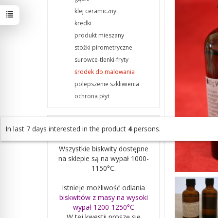
klej ceramiczny
kredki
produkt mieszany
stożki pirometryczne
surowce-tlenki-fryty
środek do malowania
polepszenie szkliwienia
ochrona płyt
B I S K W I T Y
In last 7 days interested in the product
4
persons.
Wszystkie biskwity dostępne
na sklepie są na wypał 1000-
1150°C.
Istnieje możliwość odlania
biskwitów z masy na wysoki
wypał 1200-1250°C
W tej kwestii proszę się