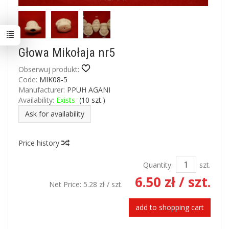
Głowa Mikołaja nr5
Obserwuj produkt:
Code:
MIK08-5
Manufacturer:
PPUH AGANI
Availability:
Exists
(
10
szt.)
Ask for availability
Price history
Quantity:
szt.
6.50 zł
/ szt.
Net Price:
5.28 zł
/ szt.
add to shopping cart