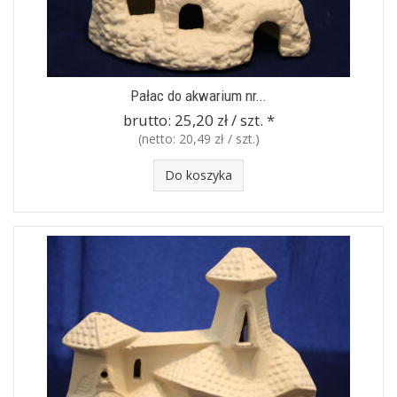
Pałac do akwarium nr...
brutto:
25,20 zł / szt.
*
(netto:
20,49 zł / szt.
)
Do koszyka